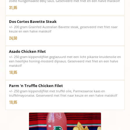
zoete huisgemaakte BBQ saus. Geserveerd met friet en een halve maiskolf
31,95
Dos Cortes Bavette Steak
+/- 200 gram Grainfed Australian Bavette steak, geserveerd met friet naar
keuze en een halve maiskolf
24,50
Asado Chicken Filet
+/- 250 gram kippendijfilet geglazuurd met een licht pikante kruidenolie en
een heerlijke honing-mosterd dipsaus. Geserveerd met friet en een halve
maiskolf
18,95
Parm 'n Truffle Chicken Filet
+/- 250 gram kippendijfilet met truffel olie, Parmezaanse kaas en
truffelmayonaise. Geserveerd met friet naar keuze en een halve maiskolf
19,95