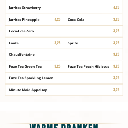
Jarritos Strawberry
4,25
Jarritos Pineapple
4,25
Coca-Cola
3,25
Coca-Cola Zero
3,25
Fanta
3,25
Sprite
3,25
Chaudfontaine
3,25
Fuze Tea Green Tea
3,25
Fuze Tea Peach Hibiscus
3,25
Fuze Tea Sparkling Lemon
3,25
Minute Maid Appelsap
3,25