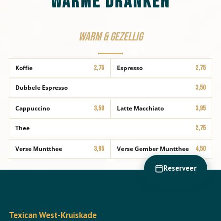
Warme Dranken
Warm & gezellig
Koffie
2,75
Espresso
2,75
Dubbele Espresso
3,50
Cappuccino
3,50
Latte Macchiato
3,95
Thee
2,75
Verse Muntthee
3,95
Verse Gember Muntthee
4,50
Reserveer
Texican West-Kruiskade