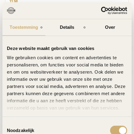
11,50
Mexican Streetcorn
Maiskolf met chipotle mayonaise, Mexicaanse kruiden, fetakaas en
koriander
Toestemming
Details
Over
6,50
Deze website maakt gebruik van cookies
We gebruiken cookies om content en advertenties te
personaliseren, om functies voor social media te bieden
en om ons websiteverkeer te analyseren. Ook delen we
informatie over uw gebruik van onze site met onze
partners voor social media, adverteren en analyse. Deze
partners kunnen deze gegevens combineren met andere
informatie die u aan ze heeft verstrekt of die ze hebben
verzameld op basis van uw gebruik van hun services.
Toestemmingsselectie
Noodzakelijk