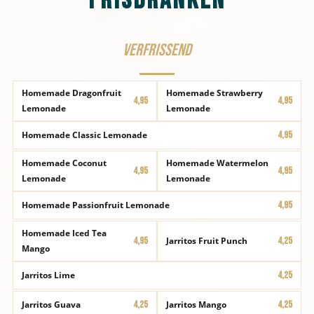
Frisdranken
Verfrissend
Homemade Dragonfruit
Homemade Strawberry
4,95
4,95
Lemonade
Lemonade
Homemade Classic Lemonade
4,95
Homemade Coconut
Homemade Watermelon
4,95
4,95
Lemonade
Lemonade
Homemade Passionfruit Lemonade
4,95
Homemade Iced Tea
4,95
Jarritos Fruit Punch
4,25
Mango
Jarritos Lime
4,25
Jarritos Guava
4,25
Jarritos Mango
4,25