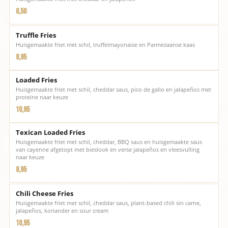
6,50
Truffle Fries
Huisgemaakte friet met schil, truffelmayonaise en Parmezaanse kaas
8,95
Loaded Fries
Huisgemaakte friet met schil, cheddar saus, pico de gallo en jalapeños met
proteïne naar keuze
10,95
Texican Loaded Fries
Huisgemaakte friet met schil, cheddar, BBQ saus en huisgemaakte saus
van cayenne afgetopt met bieslook en verse jalapeños en vleesvulling
naar keuze
8,95
Chili Cheese Fries
Huisgemaakte friet met schil, cheddar saus, plant-based chili sin carne,
jalapeños, koriander en sour cream
10,95