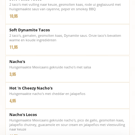
2 taco's met vulling naar keuze, gesmolten kaas, rode ui geglazuurd met
huisgemaakte saus van cayenne, peper en smokey BBQ
10,95
Soft Dynamite Tacos
2 taco's, garnalen, gesmolten kaas, Dynamite saus. Onze taco's bevatten
warme en koude ingrediënten
11,95
Nacho's
Huisgemaakte Mexicaans gekruide nacho's met salsa
3,95
Hot 'n Cheezy Nacho's
Huisgemaakte nacho's met cheddar en jalapeños
4,95
Nacho's Locos
Huisgemaakte Mexicaans gekruide nacho's, pico de gallo, gesmolten kaas,
jalapeño chutney, guacamole en sour cream en jalapeños met vleesvulling
naar keuze