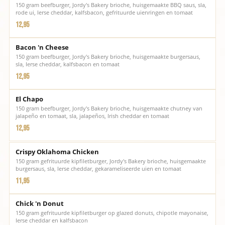
150 gram beefburger, Jordy's Bakery brioche, huisgemaakte BBQ saus, sla,
rode ui, Ierse cheddar, kalfsbacon, gefrituurde uienringen en tomaat
12,95
Bacon 'n Cheese
150 gram beefburger, Jordy's Bakery brioche, huisgemaakte burgersaus,
sla, Ierse cheddar, kalfsbacon en tomaat
12,95
El Chapo
150 gram beefburger, Jordy's Bakery brioche, huisgemaakte chutney van
jalapeño en tomaat, sla, jalapeños, Irish cheddar en tomaat
12,95
Crispy Oklahoma Chicken
150 gram gefrituurde kipfiletburger, Jordy's Bakery brioche, huisgemaakte
burgersaus, sla, Ierse cheddar, gekarameliseerde uien en tomaat
11,95
Chick 'n Donut
150 gram gefrituurde kipfiletburger op glazed donuts, chipotle mayonaise,
Ierse cheddar en kalfsbacon