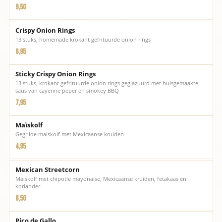
9,50
Crispy Onion Rings
13 stuks, homemade krokant gefrituurde onion rings
6,95
Sticky Crispy Onion Rings
13 stuks, krokant gefrituurde onion rings geglazuurd met huisgemaakte
saus van cayenne peper en smokey BBQ
7,95
Maïskolf
Gegrilde maiskolf met Mexicaanse kruiden
4,95
Mexican Streetcorn
Maiskolf met chipotle mayonaise, Mexicaanse kruiden, fetakaas en
koriander
6,50
Pico de Gallo