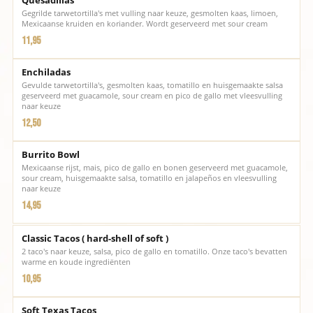
Quesadillas
Gegrilde tarwetortilla's met vulling naar keuze, gesmolten kaas, limoen,
Mexicaanse kruiden en koriander. Wordt geserveerd met sour cream
11,95
Enchiladas
Gevulde tarwetortilla's, gesmolten kaas, tomatillo en huisgemaakte salsa
geserveerd met guacamole, sour cream en pico de gallo met vleesvulling
naar keuze
12,50
Burrito Bowl
Mexicaanse rijst, mais, pico de gallo en bonen geserveerd met guacamole,
sour cream, huisgemaakte salsa, tomatillo en jalapeños en vleesvulling
naar keuze
14,95
Classic Tacos ( hard-shell of soft )
2 taco's naar keuze, salsa, pico de gallo en tomatillo. Onze taco's bevatten
warme en koude ingrediënten
10,95
Soft Texas Tacos