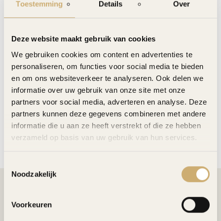
▸ Wat bieden wij aan?
Toestemming
Details
Over
Flexibele werktijden — fulltime & parttime mogelijk
Gezellig en divers team in een groeiend restaurant
Deze website maakt gebruik van cookies
Marktconform salaris
We gebruiken cookies om content en advertenties te
Gratis personeelsmaaltijden tijdens je dienst
personaliseren, om functies voor social media te bieden
Doorgroeimogelijkheden binnen Texican
en om ons websiteverkeer te analyseren. Ook delen we
informatie over uw gebruik van onze site met onze
▸ Wat zoeken wij?
partners voor social media, adverteren en analyse. Deze
partners kunnen deze gegevens combineren met andere
informatie die u aan ze heeft verstrekt of die ze hebben
▸ Hoe verloopt de sollicitatieprocedure?
verzameld op basis van uw gebruik van hun services.
Toestemmingsselectie
Noodzakelijk
DIRECT AANMELDEN
Voorkeuren
SOLLICITEER DIRECT