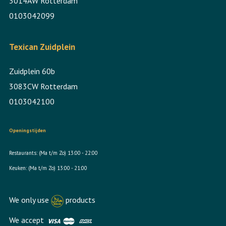
3014AW Rotterdam
0103042099
Texican Zuidplein
Zuidplein 60b
3083CW Rotterdam
0103042100
Openingstijden
Restaurants: (Ma t/m Zo) 13:00 - 22:00
Keuken: (Ma t/m Zo) 13:00 - 21:00
We only use
products
We accept