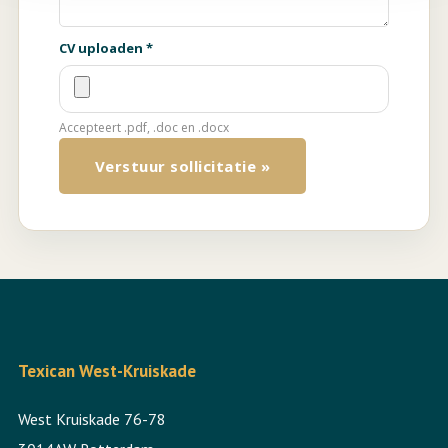
CV uploaden *
Accepteert .pdf, .doc en .docx
Verstuur sollicitatie »
Texican West-Kruiskade
West Kruiskade 76-78