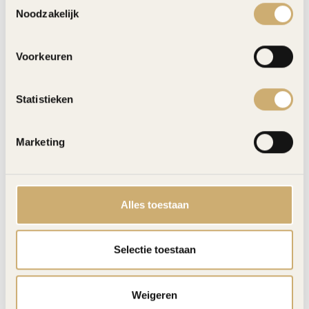
Noodzakelijk
Voorkeuren
Statistieken
Marketing
4 COLUMNS
Alles toestaan
16 photos
—
Toon
Selectie toestaan
Reserveer
Weigeren