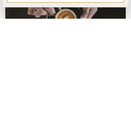
MASONRY
17 photos
—
Toon