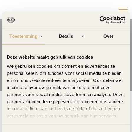
Toestemming
Details
Over
TOON
Deze website maakt gebruik van cookies
We gebruiken cookies om content en advertenties te
personaliseren, om functies voor social media te bieden
en om ons websiteverkeer te analyseren. Ook delen we
informatie over uw gebruik van onze site met onze
partners voor social media, adverteren en analyse. Deze
partners kunnen deze gegevens combineren met andere
informatie die u aan ze heeft verstrekt of die ze hebben
verzameld op basis van uw gebruik van hun services.
All
Bones
Cyclop
Magica
Toon
Toestemmingsselectie